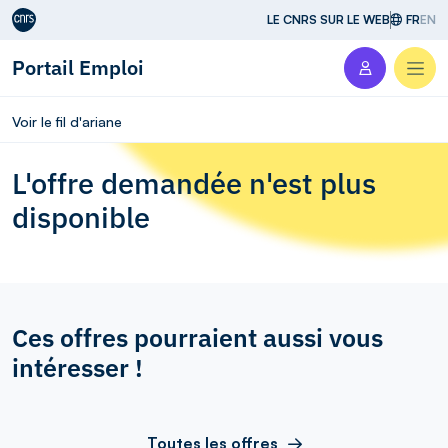
Aller au contenu
LE CNRS SUR LE WEB
FR
EN
Portail Emploi
Men
Voir le fil d'ariane
L'offre demandée n'est plus
disponible
Ces offres pourraient aussi vous
intéresser !
Toutes les offres