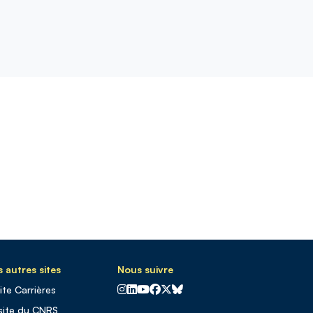
 autres sites
Nous suivre
CNRS sur Instagram
CNRS sur Linkedin
CNRS sur Youtube
CNRS sur Facebook
CNRS sur X
CNRS sur Blus sky
site Carrières
site du CNRS