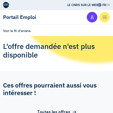
Aller au contenu
LE CNRS SUR LE WEB
FR
EN
Portail Emploi
Men
Voir le fil d'ariane
L'offre demandée n'est plus
disponible
Ces offres pourraient aussi vous
intéresser !
Toutes les offres