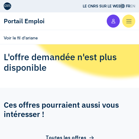
Aller au contenu
LE CNRS SUR LE WEB
FR
EN
Portail Emploi
Men
Voir le fil d'ariane
L'offre demandée n'est plus
disponible
Ces offres pourraient aussi vous
intéresser !
Toutes les offres