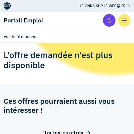
Aller au contenu
LE CNRS SUR LE WEB
FR
EN
Portail Emploi
Men
Voir le fil d'ariane
L'offre demandée n'est plus
disponible
Ces offres pourraient aussi vous
intéresser !
Toutes les offres