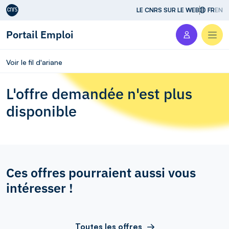
Aller au contenu
LE CNRS SUR LE WEB
FR
EN
Portail Emploi
Men
Voir le fil d'ariane
L'offre demandée n'est plus
disponible
Ces offres pourraient aussi vous
intéresser !
Toutes les offres