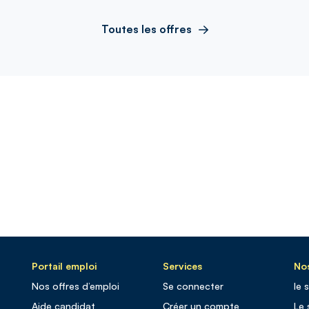
Toutes les offres
Portail emploi
Services
Nos
Nos offres d’emploi
Se connecter
le 
Aide candidat
Créer un compte
Le 