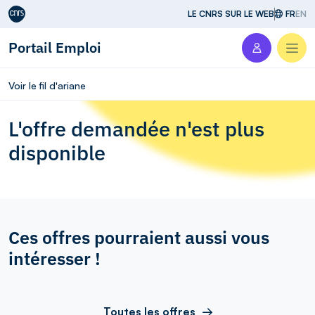
Aller au contenu
LE CNRS SUR LE WEB
FR
EN
Portail Emploi
Men
Voir le fil d'ariane
L'offre demandée n'est plus
disponible
Ces offres pourraient aussi vous
intéresser !
Toutes les offres