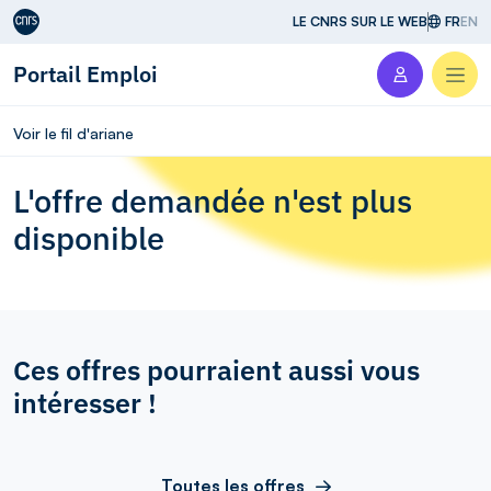
Aller au contenu
LE CNRS SUR LE WEB
FR
EN
Portail Emploi
Men
Voir le fil d'ariane
L'offre demandée n'est plus
disponible
Ces offres pourraient aussi vous
intéresser !
Toutes les offres