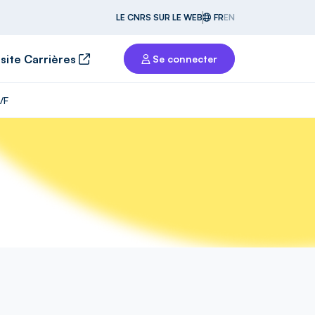
LE CNRS SUR LE WEB
FR
EN
 site Carrières
Se connecter
/F