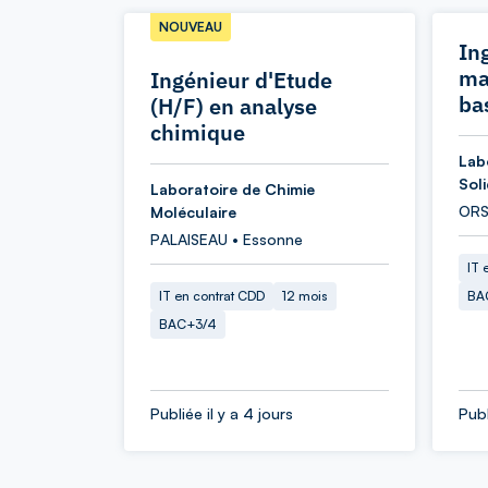
NOUVEAU
In
ma
Ingénieur d'Etude
ba
(H/F) en analyse
chimique
Lab
Sol
Laboratoire de Chimie
ORS
Moléculaire
PALAISEAU • Essonne
IT 
IT en contrat CDD
12 mois
BA
BAC+3/4
Publiée il y a 4 jours
Publ