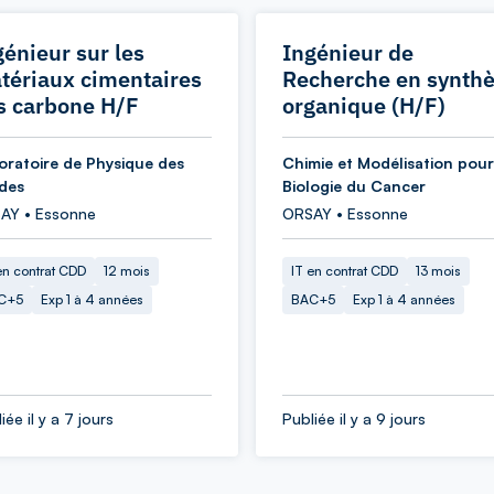
génieur sur les
Ingénieur de
tériaux cimentaires
Recherche en synth
s carbone H/F
organique (H/F)
oratoire de Physique des
Chimie et Modélisation pour
ides
Biologie du Cancer
AY • Essonne
ORSAY • Essonne
en contrat CDD
12 mois
IT en contrat CDD
13 mois
C+5
Exp 1 à 4 années
BAC+5
Exp 1 à 4 années
iée il y a 7 jours
Publiée il y a 9 jours