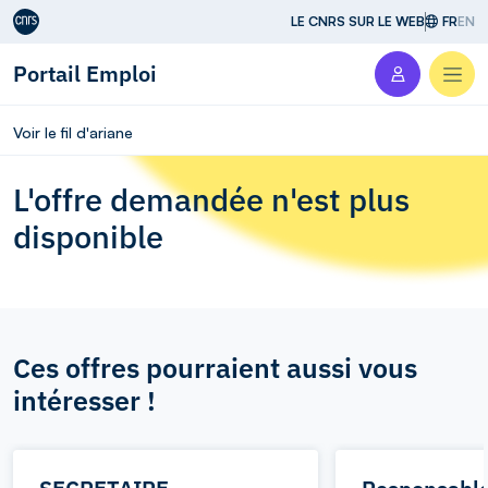
Aller au contenu
LE CNRS SUR LE WEB
FR
EN
Portail Emploi
Men
Voir le fil d'ariane
L'offre demandée n'est plus
disponible
Ces offres pourraient aussi vous
intéresser !