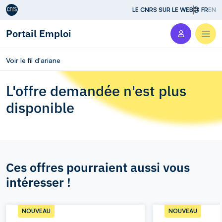
Aller au contenu
LE CNRS SUR LE WEB
FR
EN
Portail Emploi
Men
Voir le fil d'ariane
L'offre demandée n'est plus
disponible
Ces offres pourraient aussi vous
intéresser !
NOUVEAU
NOUVEAU