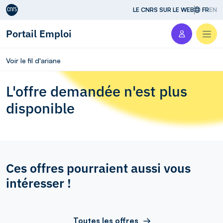
Aller au contenu
LE CNRS SUR LE WEB
FR
EN
Portail Emploi
Men
Voir le fil d'ariane
L'offre demandée n'est plus
disponible
Ces offres pourraient aussi vous
intéresser !
Toutes les offres