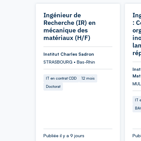
Ingénieur de
In
Recherche (IR) en
: 
mécanique des
or
matériaux (H/F)
in
la
ré
Institut Charles Sadron
STRASBOURG • Bas-Rhin
Ins
Mat
IT en contrat CDD
12 mois
MUL
Doctorat
IT 
BA
Publiée il y a 9 jours
Publ