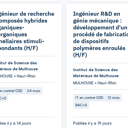
génieur de recherche
Ingénieur R&D en
Composés hybrides
génie mécanique :
ganiques-
développement d'un
organiques
procédé de fabricati
mellaires stimuli-
de dispositifs
pondants (H/F)
polymères enroulés
(H/F)
titut de Science des
ériaux de Mulhouse
Institut de Science des
Matériaux de Mulhouse
HOUSE • Haut-Rhin
MULHOUSE • Haut-Rhin
en contrat CDD
24 mois
IT en contrat CDD
12 mois
C+5
BAC+5
iée il y a 14 jours
Publiée il y a 19 jours