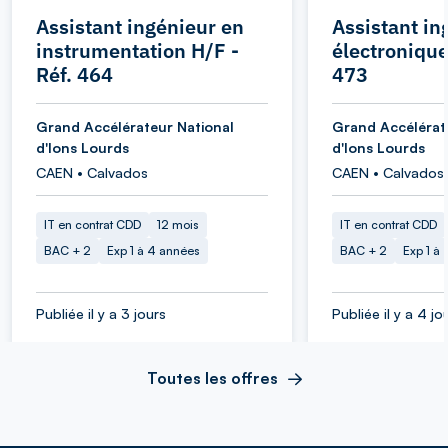
Assistant ingénieur en
Assistant in
instrumentation H/F -
électronique
Réf. 464
473
Grand Accélérateur National
Grand Accélérat
d'Ions Lourds
d'Ions Lourds
CAEN • Calvados
CAEN • Calvados
IT en contrat CDD
12 mois
IT en contrat CDD
BAC + 2
Exp 1 à 4 années
BAC + 2
Exp 1 à
Publiée il y a 3 jours
Publiée il y a 4 jo
Toutes les offres