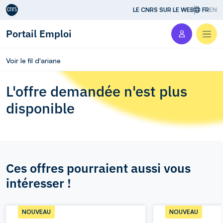
Aller au contenu
LE CNRS SUR LE WEB
FR
EN
Portail Emploi
Men
Voir le fil d'ariane
L'offre demandée n'est plus
disponible
Ces offres pourraient aussi vous
intéresser !
NOUVEAU
NOUVEAU