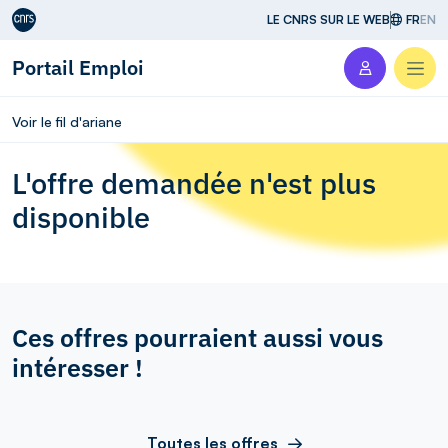
Aller au contenu
LE CNRS SUR LE WEB
FR
EN
Portail Emploi
Men
Voir le fil d'ariane
L'offre demandée n'est plus
disponible
Ces offres pourraient aussi vous
intéresser !
Toutes les offres