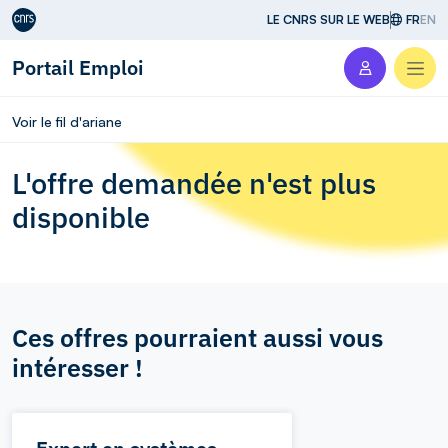
Aller au contenu
LE CNRS SUR LE WEB
FR
EN
Portail Emploi
Men
Voir le fil d'ariane
L'offre demandée n'est plus
disponible
Ces offres pourraient aussi vous
intéresser !