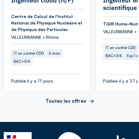
Ingénieur cloud (H/F)
Ingénieur en
scientifique
Centre de Calcul de l'Institut
National de Physique Nucléaire et
TGIR Huma-Num
de Physique des Particules
VILLEURBANNE • 
VILLEURBANNE • Rhône
IT en contrat CDD
IT en contrat CDD
6 mois
BAC+3/4
Exp 1 
BAC+3/4
Publiée il y a 17 jours
Publiée il y a 37 j
Toutes les offres