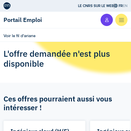
Aller au contenu
LE CNRS SUR LE WEB
FR
EN
Portail Emploi
Men
Voir le fil d'ariane
L'offre demandée n'est plus
disponible
Ces offres pourraient aussi vous
intéresser !