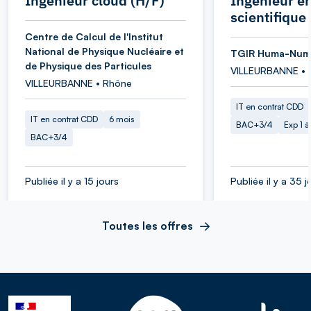
Ingénieur cloud (H/F)
Ingénieur en
scientifique
Centre de Calcul de l'Institut
National de Physique Nucléaire et
TGIR Huma-Num
de Physique des Particules
VILLEURBANNE • 
VILLEURBANNE • Rhône
IT en contrat CDD
IT en contrat CDD
6 mois
BAC+3/4
Exp 1 
BAC+3/4
Publiée il y a 15 jours
Publiée il y a 35 j
Toutes les offres