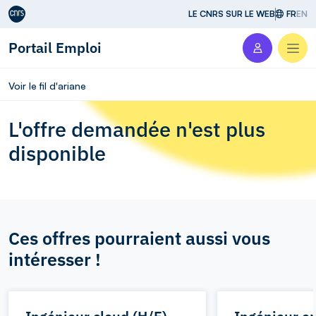
Aller au contenu
LE CNRS SUR LE WEB
FR
EN
Portail Emploi
Men
Voir le fil d'ariane
L'offre demandée n'est plus
disponible
Ces offres pourraient aussi vous
intéresser !