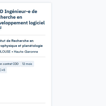
D Ingénieur-e de
cherche en
veloppement logiciel
F
titut de Recherche en
rophysique et planétologie
LOUSE • Haute-Garonne
en contrat CDD
12 mois
C+5