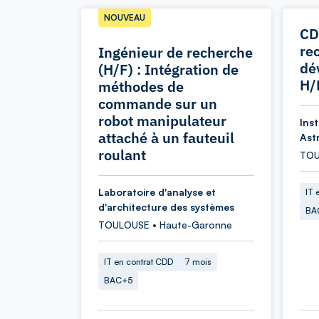
NOUVEAU
CD
re
Ingénieur de recherche
dé
(H/F) : Intégration de
H/
méthodes de
commande sur un
robot manipulateur
Ins
attaché à un fauteuil
Ast
roulant
TOU
Laboratoire d'analyse et
IT 
d'architecture des systèmes
BA
TOULOUSE • Haute-Garonne
IT en contrat CDD
7 mois
BAC+5