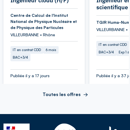
Ingénieur cloud (H/F)
Ingénieur en
scientifique
Centre de Calcul de l'Institut
National de Physique Nucléaire et
TGIR Huma-Num
de Physique des Particules
VILLEURBANNE • 
VILLEURBANNE • Rhône
IT en contrat CDD
IT en contrat CDD
6 mois
BAC+3/4
Exp 1 
BAC+3/4
Publiée il y a 17 jours
Publiée il y a 37 j
Toutes les offres