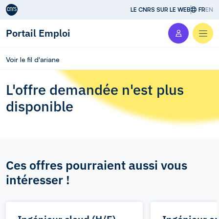
Aller au contenu
LE CNRS SUR LE WEB
FR
EN
Portail Emploi
Men
Voir le fil d'ariane
L'offre demandée n'est plus
disponible
Ces offres pourraient aussi vous
intéresser !