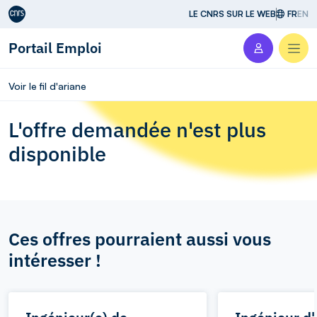
Aller au contenu
LE CNRS SUR LE WEB
FR
EN
Portail Emploi
Men
Voir le fil d'ariane
L'offre demandée n'est plus
disponible
Ces offres pourraient aussi vous
intéresser !