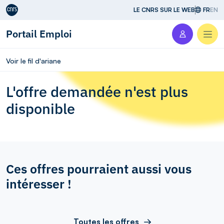
Aller au contenu
LE CNRS SUR LE WEB
FR
EN
Portail Emploi
Men
Voir le fil d'ariane
L'offre demandée n'est plus
disponible
Ces offres pourraient aussi vous
intéresser !
Toutes les offres