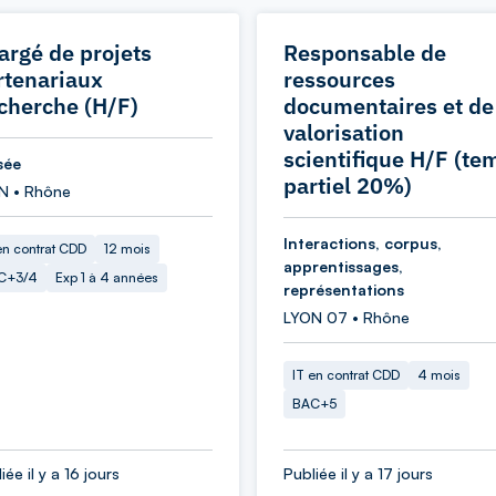
argé de projets
Responsable de
rtenariaux
ressources
cherche (H/F)
documentaires et de
valorisation
scientifique H/F (te
sée
partiel 20%)
N • Rhône
Interactions, corpus,
en contrat CDD
12 mois
apprentissages,
C+3/4
Exp 1 à 4 années
représentations
LYON 07 • Rhône
IT en contrat CDD
4 mois
BAC+5
iée il y a 16 jours
Publiée il y a 17 jours