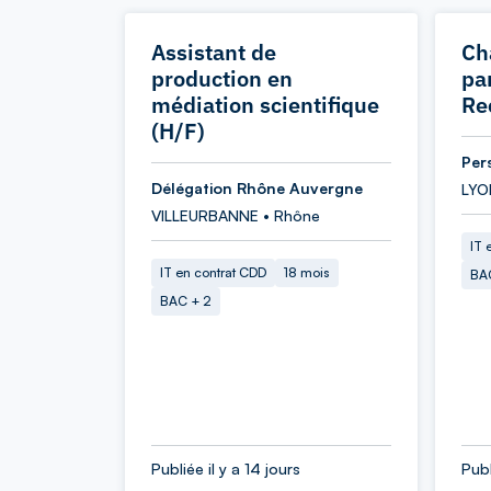
Assistant de
Ch
production en
pa
médiation scientifique
Re
(H/F)
Per
Délégation Rhône Auvergne
LYO
VILLEURBANNE • Rhône
IT 
IT en contrat CDD
18 mois
BA
BAC + 2
Publiée il y a 14 jours
Publ