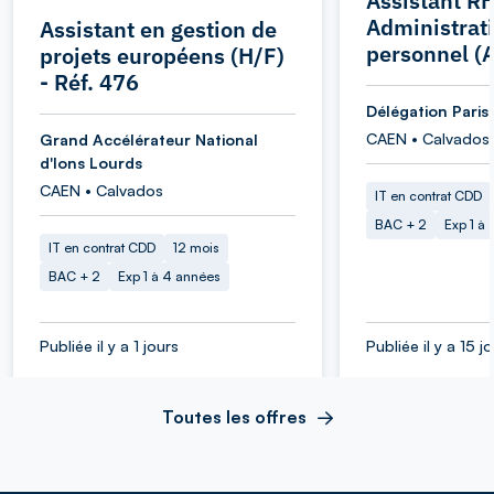
Assistant RH
Administrat
Assistant en gestion de
personnel (
projets européens (H/F)
- Réf. 476
Délégation Pari
CAEN • Calvados
Grand Accélérateur National
d'Ions Lourds
CAEN • Calvados
IT en contrat CDD
BAC + 2
Exp 1 à
IT en contrat CDD
12 mois
BAC + 2
Exp 1 à 4 années
Publiée il y a 1 jours
Publiée il y a 15 j
Toutes les offres