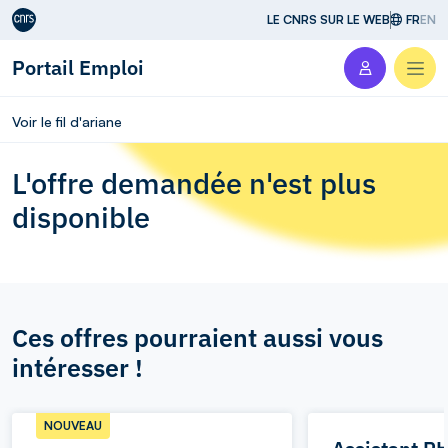
Aller au contenu
LE CNRS SUR LE WEB
FR
EN
Portail Emploi
Men
Voir le fil d'ariane
L'offre demandée n'est plus
disponible
Ces offres pourraient aussi vous
intéresser !
NOUVEAU