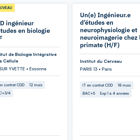
UVEAU
Un(e) Ingénieur.e
d’études en
D ingénieur
neurophysiologie et
études en biologie
neuroimagerie chez 
F
primate (H/F)
itut de Biologie Intégrative
a Cellule
Institut du Cerveau
 SUR YVETTE • Essonne
PARIS 13 • Paris
en contrat CDD
12 mois
IT en contrat CDD
18 mois
C+3/4
BAC+5
Exp 1 à 4 années