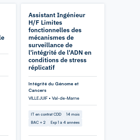
Assistant Ingénieur
H/F Limites
fonctionnelles des
le
mécanismes de
surveillance de
l'intégrité de l'ADN en
conditions de stress
réplicatif
Intégrité du Génome et
Cancers
VILLEJUIF • Val-de-Marne
IT en contrat CDD
14 mois
BAC + 2
Exp 1 à 4 années