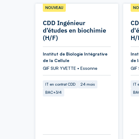
NOUVEAU
NO
CDD Ingénieur
CD
d’études en biochimie
d'
(H/F)
H/
Institut de Biologie Intégrative
Inst
de la Cellule
de l
GIF SUR YVETTE • Essonne
GIF
IT en contrat CDD
24 mois
IT 
BAC+3/4
BA