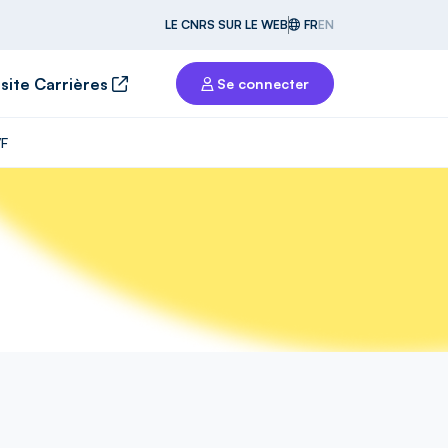
LE CNRS SUR LE WEB
FR
EN
 site Carrières
Se connecter
/F