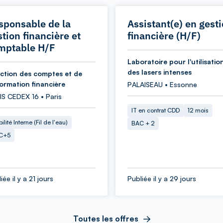
sponsable de la
Assistant(e) en gest
tion financière et
financière (H/F)
mptable H/F
Laboratoire pour l'utilisatio
des lasers intenses
ection des comptes et de
formation financière
PALAISEAU • Essonne
IS CEDEX 16 • Paris
IT en contrat CDD
12 mois
ilité Interne (Fil de l'eau)
BAC + 2
C+5
iée il y a 21 jours
Publiée il y a 29 jours
Toutes les offres