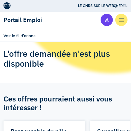
Aller au contenu
LE CNRS SUR LE WEB
FR
EN
Portail Emploi
Men
Voir le fil d'ariane
L'offre demandée n'est plus
disponible
Ces offres pourraient aussi vous
intéresser !