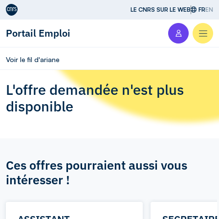
Aller au contenu
LE CNRS SUR LE WEB
FR
EN
Portail Emploi
Men
Voir le fil d'ariane
L'offre demandée n'est plus
disponible
Ces offres pourraient aussi vous
intéresser !