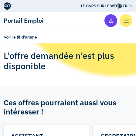
Aller au contenu
LE CNRS SUR LE WEB
FR
EN
Portail Emploi
Men
Voir le fil d'ariane
L'offre demandée n'est plus
disponible
Ces offres pourraient aussi vous
intéresser !