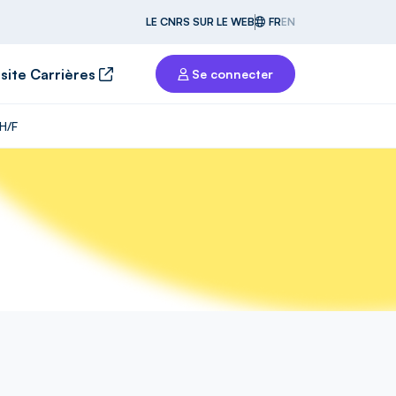
LE CNRS SUR LE WEB
FR
EN
 site Carrières
Se connecter
H/F