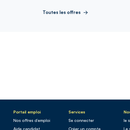
Toutes les offres
Portail emploi
Services
Nos
Nos offres d’emploi
Se connecter
le 
Aide candidat
Créer un compte
Le 