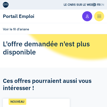
Aller au contenu
LE CNRS SUR LE WEB
FR
EN
Portail Emploi
Men
Voir le fil d'ariane
L'offre demandée n'est plus
disponible
Ces offres pourraient aussi vous
intéresser !
NOUVEAU