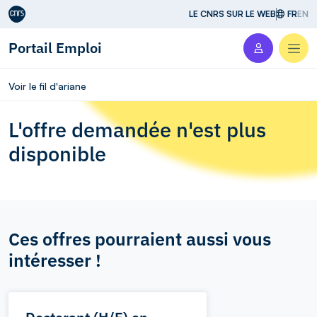
Aller au contenu
LE CNRS SUR LE WEB
FR
EN
Portail Emploi
Men
Voir le fil d'ariane
L'offre demandée n'est plus
disponible
Ces offres pourraient aussi vous
intéresser !