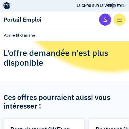
Aller au contenu
LE CNRS SUR LE WEB
FR
EN
Portail Emploi
Men
Voir le fil d'ariane
L'offre demandée n'est plus
disponible
Ces offres pourraient aussi vous
intéresser !