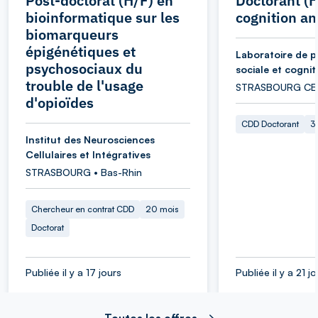
Post-doctorat (H/F) en
Doctorant (H
bioinformatique sur les
cognition a
biomarqueurs
épigénétiques et
Laboratoire de p
psychosociaux du
sociale et cognit
trouble de l'usage
STRASBOURG CED
d'opioïdes
CDD Doctorant
3
Institut des Neurosciences
Cellulaires et Intégratives
STRASBOURG • Bas-Rhin
Chercheur en contrat CDD
20 mois
Doctorat
Publiée il y a 17 jours
Publiée il y a 21 j
Toutes les offres