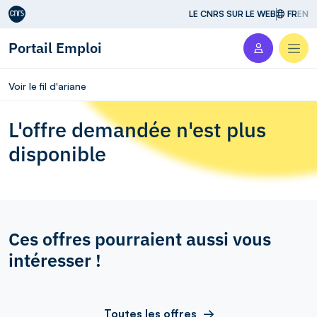
Aller au contenu
LE CNRS SUR LE WEB
FR
EN
Portail Emploi
Men
Voir le fil d'ariane
L'offre demandée n'est plus
disponible
Ces offres pourraient aussi vous
intéresser !
Toutes les offres