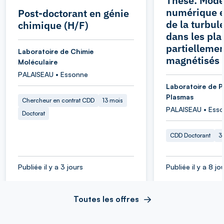
Thèse: Modé
numérique e
Post-doctorant en génie
de la turbul
chimique (H/F)
dans les pl
partielleme
Laboratoire de Chimie
magnétisés 
Moléculaire
PALAISEAU • Essonne
Laboratoire de P
Plasmas
Chercheur en contrat CDD
13 mois
PALAISEAU • Ess
Doctorat
CDD Doctorant
3
Publiée il y a 3 jours
Publiée il y a 8 jo
Toutes les offres