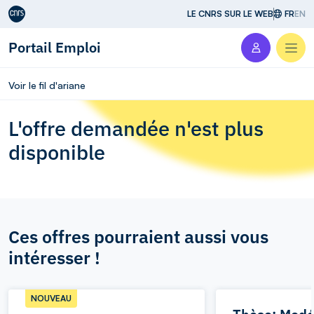
Aller au contenu
LE CNRS SUR LE WEB
FR
EN
Portail Emploi
Men
Voir le fil d'ariane
L'offre demandée n'est plus
disponible
Ces offres pourraient aussi vous
intéresser !
NOUVEAU