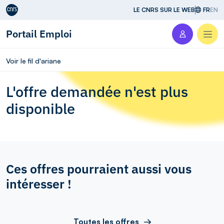
Aller au contenu
LE CNRS SUR LE WEB
FR
EN
Portail Emploi
Men
Voir le fil d'ariane
L'offre demandée n'est plus
disponible
Ces offres pourraient aussi vous
intéresser !
Toutes les offres