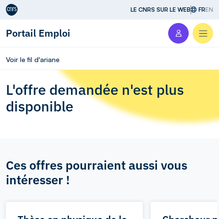
Aller au contenu
LE CNRS SUR LE WEB
FR
EN
Portail Emploi
Men
Voir le fil d'ariane
L'offre demandée n'est plus
disponible
Ces offres pourraient aussi vous
intéresser !