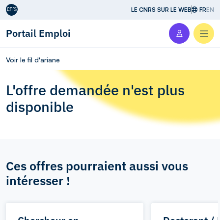
Aller au contenu
LE CNRS SUR LE WEB
FR
EN
Portail Emploi
Men
Voir le fil d'ariane
L'offre demandée n'est plus
disponible
Ces offres pourraient aussi vous
intéresser !