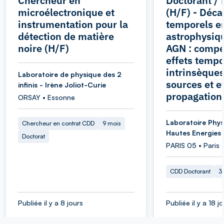
Chercheur en
Doctorant / 
microélectronique et
(H/F) - Déca
instrumentation pour la
temporels e
détection de matière
astrophysiqu
noire (H/F)
AGN : compét
effets tempo
intrinsèque
Laboratoire de physique des 2
sources et e
infinis - Irène Joliot-Curie
propagation
ORSAY • Essonne
Laboratoire Phys
Chercheur en contrat CDD
9 mois
Hautes Energies
Doctorat
PARIS 05 • Paris
CDD Doctorant
3
Publiée il y a 8 jours
Publiée il y a 18 j