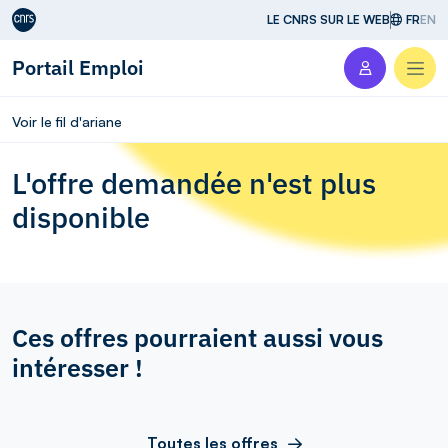
Aller au contenu
LE CNRS SUR LE WEB
FR
EN
Portail Emploi
Men
Voir le fil d'ariane
L'offre demandée n'est plus
disponible
Ces offres pourraient aussi vous
intéresser !
Toutes les offres