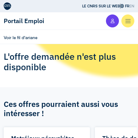
Aller au contenu
LE CNRS SUR LE WEB
FR
EN
Portail Emploi
Men
Voir le fil d'ariane
L'offre demandée n'est plus
disponible
Ces offres pourraient aussi vous
intéresser !