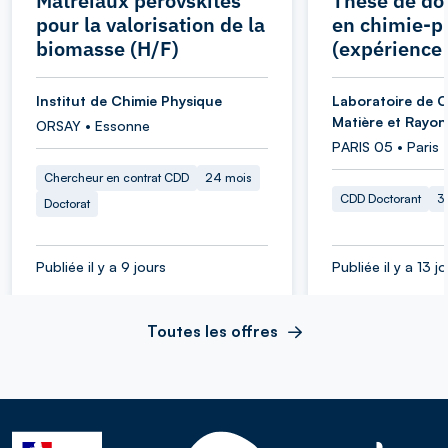
Matréiaux pérovskites
Thèse de do
pour la valorisation de la
en chimie-p
biomasse (H/F)
(expérience 
Institut de Chimie Physique
Laboratoire de C
Matière et Rayo
ORSAY • Essonne
PARIS 05 • Paris
Chercheur en contrat CDD
24 mois
CDD Doctorant
3
Doctorat
Publiée il y a 9 jours
Publiée il y a 13 j
Toutes les offres