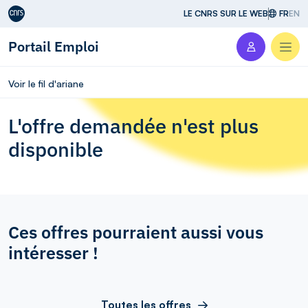
Aller au contenu
LE CNRS SUR LE WEB
FR
EN
Portail Emploi
Men
Voir le fil d'ariane
L'offre demandée n'est plus
disponible
Ces offres pourraient aussi vous
intéresser !
Toutes les offres