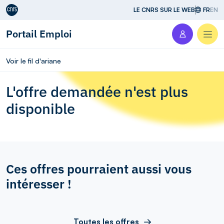
Aller au contenu
LE CNRS SUR LE WEB
FR
EN
Portail Emploi
Men
Voir le fil d'ariane
L'offre demandée n'est plus
disponible
Ces offres pourraient aussi vous
intéresser !
Toutes les offres