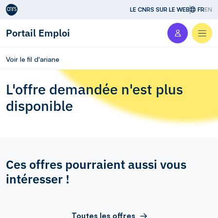
Aller au contenu
LE CNRS SUR LE WEB
FR
EN
Portail Emploi
Men
Voir le fil d'ariane
L'offre demandée n'est plus
disponible
Ces offres pourraient aussi vous
intéresser !
Toutes les offres