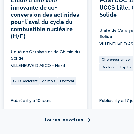
Etude d’une voie
POSTDOC 15
innovante de co-
UCCS Lille, 
conversion des actinides
Solide
pour l’aval du cycle du
combustible nucléaire
Unité de Catalys
(H/F)
Solide
VILLENEUVE D AS
Unité de Catalyse et de Chimie du
Solide
Chercheur en cont
VILLENEUVE D ASCQ • Nord
Doctorat
Exp 1 à
CDD Doctorant
36 mois
Doctorat
Publiée il y a 10 jours
Publiée il y a 17 j
Toutes les offres