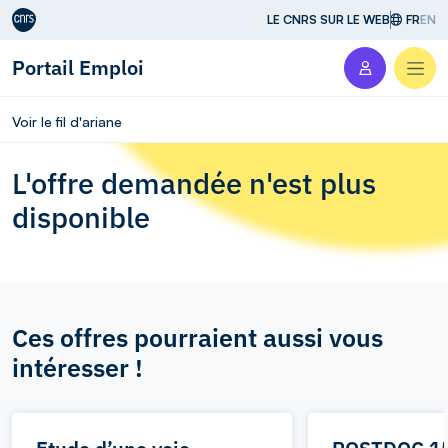
Aller au contenu
LE CNRS SUR LE WEB
FR
EN
Portail Emploi
Men
Voir le fil d'ariane
L'offre demandée n'est plus
disponible
Ces offres pourraient aussi vous
intéresser !