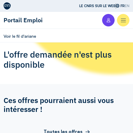
Aller au contenu
LE CNRS SUR LE WEB
FR
EN
Portail Emploi
Men
Voir le fil d'ariane
L'offre demandée n'est plus
disponible
Ces offres pourraient aussi vous
intéresser !
Toutes les offres