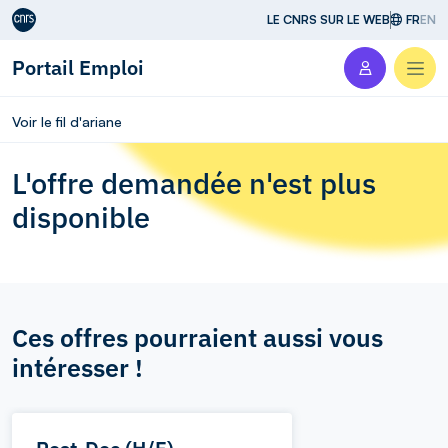
Aller au contenu
LE CNRS SUR LE WEB
FR
EN
Portail Emploi
Men
Voir le fil d'ariane
L'offre demandée n'est plus
disponible
Ces offres pourraient aussi vous
intéresser !