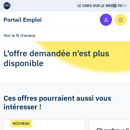
Aller au contenu
LE CNRS SUR LE WEB
FR
EN
Portail Emploi
Men
Voir le fil d'ariane
L'offre demandée n'est plus
disponible
Ces offres pourraient aussi vous
intéresser !
NOUVEAU