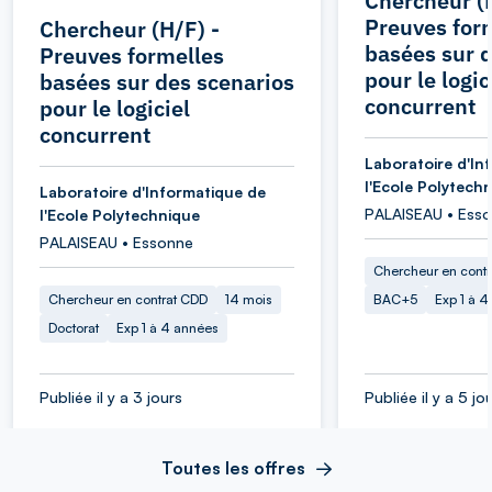
Chercheur (H
Preuves for
Chercheur (H/F) -
basées sur d
Preuves formelles
pour le logic
basées sur des scenarios
concurrent
pour le logiciel
concurrent
Laboratoire d'In
l'Ecole Polytech
Laboratoire d'Informatique de
PALAISEAU • Ess
l'Ecole Polytechnique
PALAISEAU • Essonne
Chercheur en cont
Chercheur en contrat CDD
14 mois
BAC+5
Exp 1 à 
Doctorat
Exp 1 à 4 années
Publiée il y a 3 jours
Publiée il y a 5 jo
Toutes les offres