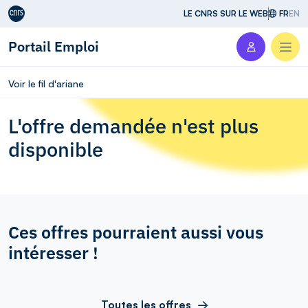
Aller au contenu
LE CNRS SUR LE WEB
FR
EN
Portail Emploi
Men
Voir le fil d'ariane
L'offre demandée n'est plus
disponible
Ces offres pourraient aussi vous
intéresser !
Toutes les offres